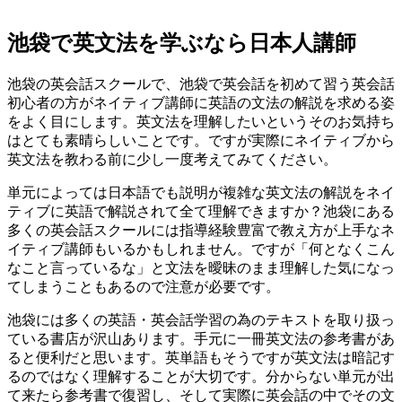
池袋で英文法を学ぶなら日本人講師
池袋の英会話スクールで、池袋で英会話を初めて習う英会話
初心者の方がネイティブ講師に英語の文法の解説を求める姿
をよく目にします。英文法を理解したいというそのお気持ち
はとても素晴らしいことです。ですが実際にネイティブから
英文法を教わる前に少し一度考えてみてください。
単元によっては日本語でも説明が複雑な英文法の解説をネイ
ティブに英語で解説されて全て理解できますか？池袋にある
多くの英会話スクールには指導経験豊富で教え方が上手なネ
イティブ講師もいるかもしれません。ですが「何となくこん
なこと言っているな」と文法を曖昧のまま理解した気になっ
てしまうこともあるので注意が必要です。
池袋には多くの英語・英会話学習の為のテキストを取り扱っ
ている書店が沢山あります。手元に一冊英文法の参考書があ
ると便利だと思います。英単語もそうですが英文法は暗記す
るのではなく理解することが大切です。分からない単元が出
て来たら参考書で復習し、そして実際に英会話の中でその文