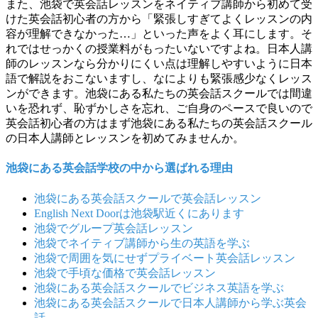
また、池袋で英会話レッスンをネイティブ講師から初めて受
けた英会話初心者の方から「緊張しすぎてよくレッスンの内
容が理解できなかった…」といった声をよく耳にします。そ
れではせっかくの授業料がもったいないですよね。日本人講
師のレッスンなら分かりにくい点は理解しやすいように日本
語で解説をおこないますし、なによりも緊張感少なくレッス
ンができます。池袋にある私たちの英会話スクールでは間違
いを恐れず、恥ずかしさを忘れ、ご自身のペースで良いので
英会話初心者の方はまず池袋にある私たちの英会話スクール
の日本人講師とレッスンを初めてみませんか。
池袋にある英会話学校の中から選ばれる理由
池袋にある英会話スクールで英会話レッスン
English Next Doorは池袋駅近くにあります
池袋でグループ英会話レッスン
池袋でネイティブ講師から生の英語を学ぶ
池袋で周囲を気にせずプライベート英会話レッスン
池袋で手頃な価格で英会話レッスン
池袋にある英会話スクールでビジネス英語を学ぶ
池袋にある英会話スクールで日本人講師から学ぶ英会
話