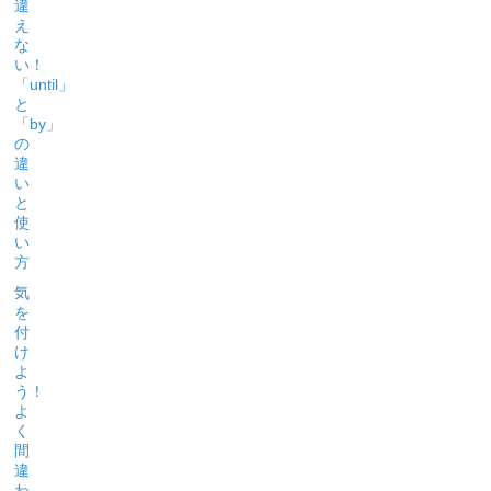
違
え
な
い！
「until」
と
「by」
の
違
い
と
使
い
方
気
を
付
け
よ
う！
よ
く
間
違
わ