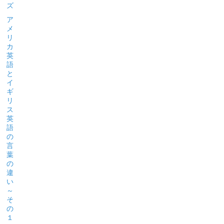
ズ
ア
メ
リ
カ
英
語
と
イ
ギ
リ
ス
英
語
の
言
葉
の
違
い
～
そ
の
１