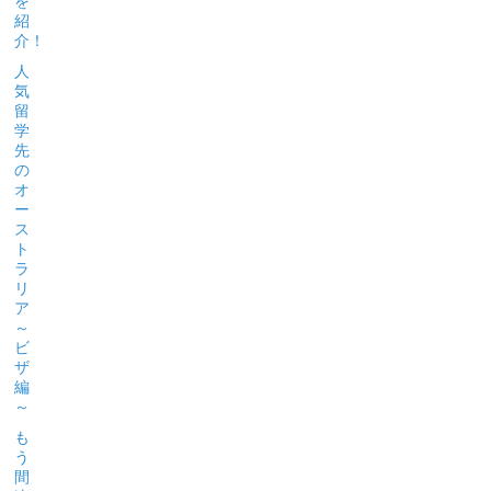
を
紹
介！
人
気
留
学
先
の
オ
ー
ス
ト
ラ
リ
ア
～
ビ
ザ
編
～
も
う
間