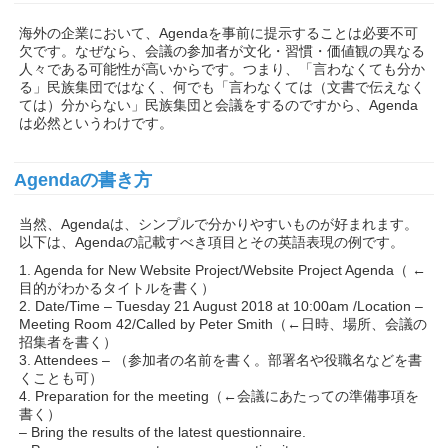
海外の企業において、Agendaを事前に提示することは必要不可
欠です。なぜなら、会議の参加者が文化・習慣・価値観の異なる
人々である可能性が高いからです。つまり、「言わなくても分か
る」民族集団ではなく、何でも「言わなくては（文書で伝えなく
ては）分からない」民族集団と会議をするのですから、Agenda
は必然というわけです。
Agendaの書き方
当然、Agendaは、シンプルで分かりやすいものが好まれます。
以下は、Agendaの記載すべき項目とその英語表現の例です。
1. Agenda for New Website Project/Website Project Agenda（ ←
目的がわかるタイトルを書く）
2. Date/Time – Tuesday 21 August 2018 at 10:00am /Location –
Meeting Room 42/Called by Peter Smith（←日時、場所、会議の
招集者を書く）
3. Attendees – （参加者の名前を書く。部署名や役職名などを書
くことも可）
4. Preparation for the meeting（←会議にあたっての準備事項を
書く）
– Bring the results of the latest questionnaire.