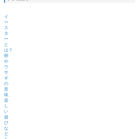
イ
ー
ス
タ
ー
と
は？
卵
や
ウ
サ
ギ
の
意
味、
楽
し
い
遊
び
な
ど