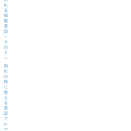
れ
る
和
製
英
語
～
そ
の
１
～
別
れ
の
時
に
使
え
る
英
語
フ
レ
ー